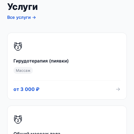
Услуги
Все услуги →
💆
Гирудотерапия (пиявки)
Массаж
→
от 3 000 ₽
💆
Общий массаж тела