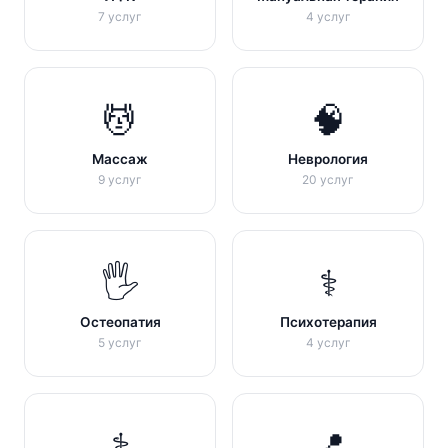
7 услуг
4 услуг
💆
🧠
Массаж
Неврология
9 услуг
20 услуг
🖐
⚕️
Остеопатия
Психотерапия
5 услуг
4 услуг
⚕️
📍