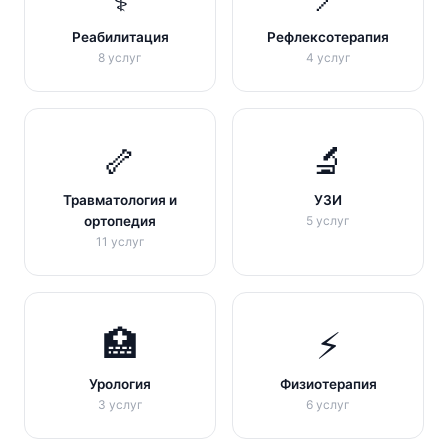
Реабилитация
Рефлексотерапия
8 услуг
4 услуг
🦴
🔬
Травматология и
УЗИ
ортопедия
5 услуг
11 услуг
🏥
⚡
Урология
Физиотерапия
3 услуг
6 услуг