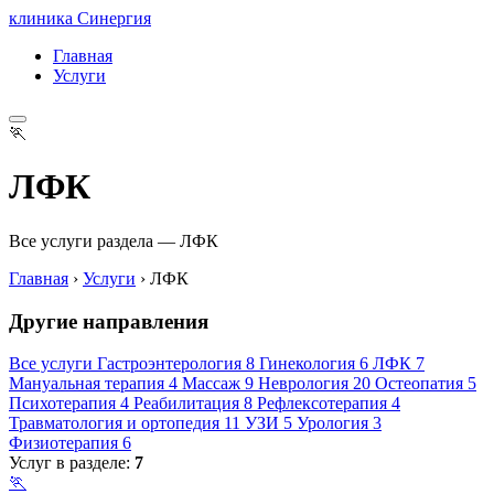
клиника Синергия
Главная
Услуги
🏃
ЛФК
Все услуги раздела — ЛФК
Главная
›
Услуги
›
ЛФК
Другие направления
Все услуги
Гастроэнтерология
8
Гинекология
6
ЛФК
7
Мануальная терапия
4
Массаж
9
Неврология
20
Остеопатия
5
Психотерапия
4
Реабилитация
8
Рефлексотерапия
4
Травматология и ортопедия
11
УЗИ
5
Урология
3
Физиотерапия
6
Услуг в разделе:
7
🏃